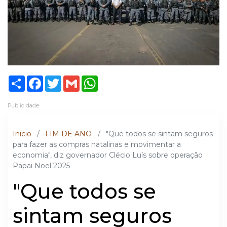
Share
Facebook
Twitter
Gmail
WhatsApp
Publicidade
Inicio
/
FIM DE ANO
/
"Que todos se sintam seguros
para fazer as compras natalinas e movimentar a
economia", diz governador Clécio Luís sobre operação
Papai Noel 2025
"Que todos se
sintam seguros