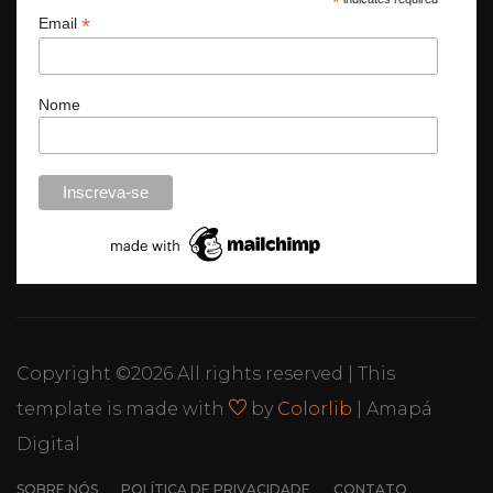
*
*
Email
Nome
Copyright ©
2026 All rights reserved | This
template is made with
by
Colorlib
| Amapá
Digital
SOBRE NÓS
POLÍTICA DE PRIVACIDADE
CONTATO