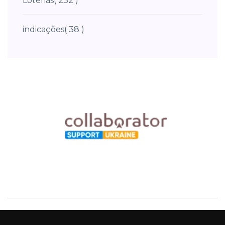
Loterias
( 232 )
indicações
( 38 )