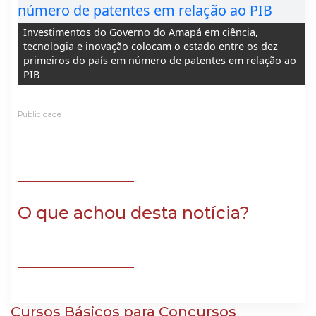
Investimentos do Governo do Amapá em ciência,
tecnologia e inovação colocam o estado entre os dez
Foto: Maksu
primeiros do país em número de patentes em relação ao
PIB
Publicidade
O que achou desta notícia?
Cursos Básicos para Concursos