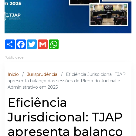
Share
Facebook
Twitter
Gmail
WhatsApp
Publicidade
Inicio
/
Jurisprudência
/
Eficiência Jurisdicional: TJAP
apresenta balanço das sessões do Pleno do Judicial e
Administrativo em 2025
Eficiência
Jurisdicional: TJAP
apresenta balanço