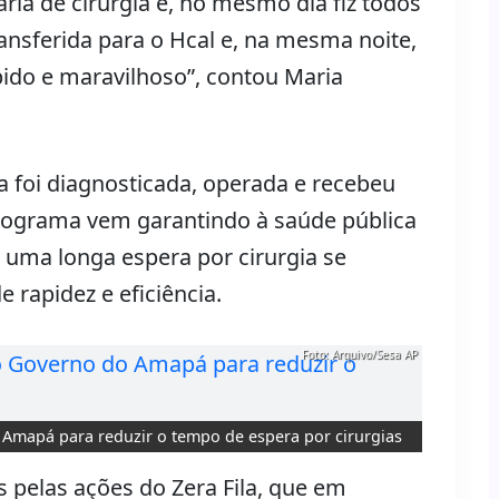
aria de cirurgia e, no mesmo dia fiz todos
ransferida para o Hcal e, na mesma noite,
pido e maravilhoso”, contou Maria
a foi diagnosticada, operada e recebeu
rograma vem garantindo à saúde pública
 uma longa espera por cirurgia se
rapidez e eficiência.
Foto: Arquivo/Sesa AP
o Amapá para reduzir o tempo de espera por cirurgias
s pelas ações do Zera Fila, que em