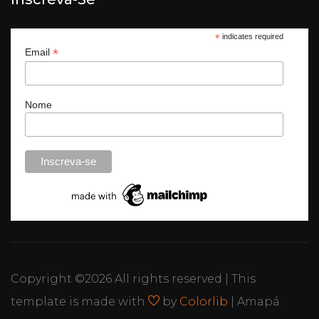
*
indicates required
*
Email
Nome
Copyright ©
2026 All rights reserved | This
template is made with
by
Colorlib
| Amapá