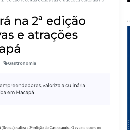
2ª edição receitas exclusivas e atrações culturais no
á na 2ª edição
G
vas e atrações
mapá
Gastronomia
empreendedores, valoriza a culinária
amba em Macapá
(Sebrae) realiza a 2ª edição do Gastrosamba. O evento ocorre no