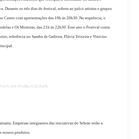
 Durante os três dias de festival, sobem ao palco artistas e grupos
o Castro com apresentações das 19h às 20h30. Na sequência, o
elas e Os Moreiras, das 21h às 22h30. Esse ano o Festival conta
iro, referência no Samba de Gafieira, Flávia Teixeira e Vinicius
incipal.
POIS DA PUBLICIDADE
isaria. Empresas integrantes das iniciativas do Sebrae terão a
s nossos produtos.