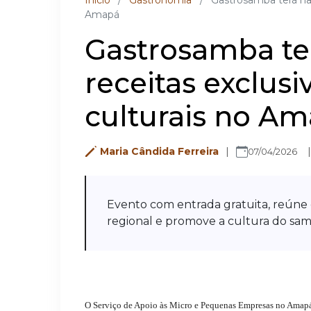
Inicio
/
Gastronomia
/
Gastrosamba terá na 
Amapá
Gastrosamba ter
receitas exclusi
culturais no A
Maria Cândida Ferreira
07/04/2026
Evento com entrada gratuita, reúne 
regional e promove a cultura do s
O Serviço de Apoio às Micro e Pequenas Empresas no Amapá 