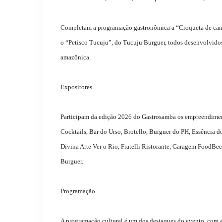
Completam a programação gastronômica a “Croqueta de camar
o “Petisco Tucuju”, do Tucuju Burguer, todos desenvolvidos
amazônica.
Expositores
Participam da edição 2026 do Gastrosamba os empreendimen
Cocktails, Bar do Urso, Brotello, Burguer do PH, Essência 
Divina Arte Ver o Rio, Fratelli Ristorante, Garagem FoodBe
Burguer.
Programação
A programação cultural é um dos destaques do evento, com 