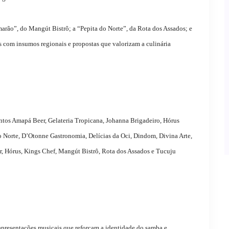
ão”, do Mangút Bistrô; a “Pepita do Norte”, da Rota dos Assados; e
 com insumos regionais e propostas que valorizam a culinária
tos Amapá Beer, Gelateria Tropicana, Johanna Brigadeiro, Hórus
do Norte, D’Otonne Gastronomia, Delícias da Oci, Dindom, Divina Arte,
er, Hórus, Kings Chef, Mangút Bistrô, Rota dos Assados e Tucuju
apresentações musicais que reforçam a identidade do samba e