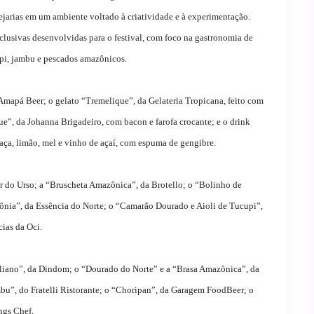
rvejarias em um ambiente voltado à criatividade e à experimentação.
clusivas desenvolvidas para o festival, com foco na gastronomia de
upi, jambu e pescados amazônicos.
o Amapá Beer; o gelato “Tremelique”, da Gelateria Tropicana, feito com
e”, da Johanna Brigadeiro, com bacon e farofa crocante; e o drink
ça, limão, mel e vinho de açaí, com espuma de gengibre.
 do Urso; a “Bruscheta Amazônica”, da Brotello; o “Bolinho de
nia”, da Essência do Norte; o “Camarão Dourado e Aioli de Tucupi”,
ias da Oci.
iliano”, da Dindom; o “Dourado do Norte” e a “Brasa Amazônica”, da
ambu”, do Fratelli Ristorante; o “Choripan”, da Garagem FoodBeer; o
ngs Chef.