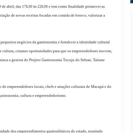
9 de abril, das 17h30 às 22h30 e tem como finalidade promover as
criação de novas receitas focadas em comida de boteco, valorizar a
 pequenos negócios da gastronomia e fortalecer a identidade cultural
de e cultura, criamos oportunidades para que os empreendedores inovem,
taca a gestora do Projeto Gastronomia Tucuju do Sebrae, Tatiane
ão de empreendedores locais, chefs e atrações culturais de Macapá e do
gastronomia, cultura e empreendedorismo.
rsidade dos empreendimentos gastronômicos do estado, reunindo