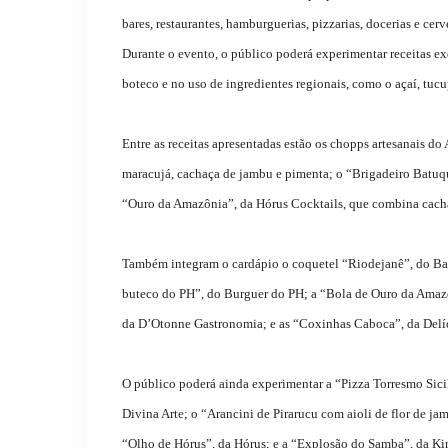
bares, restaurantes, hamburguerias, pizzarias, docerias e ce
Durante o evento, o público poderá experimentar receitas ex
boteco e no uso de ingredientes regionais, como o açaí, tuc
Entre as receitas apresentadas estão os chopps artesanais d
maracujá, cachaça de jambu e pimenta; o “Brigadeiro Batuqu
“Ouro da Amazônia”, da Hórus Cocktails, que combina cacha
Também integram o cardápio o coquetel “Riodejanê”, do Bar
buteco do PH”, do Burguer do PH; a “Bola de Ouro da Amazô
da D’Otonne Gastronomia; e as “Coxinhas Caboca”, da Delíc
O público poderá ainda experimentar a “Pizza Torresmo Sic
Divina Arte; o “Arancini de Pirarucu com aioli de flor de j
“Olho de Hórus”, da Hórus; e a “Explosão do Samba”, da Ki