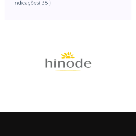
indicações
( 38 )