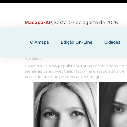
Macapá-AP
, Sexta, 07 de agosto de 2026.
O Amapá
Edição On-Line
Cidades
Publicidade
Gwyneth Paltrow popularizou rotinas de wellness e deto
semanas para o Met Gala; Madonna é associada a treino
entender por que promessas de emagre