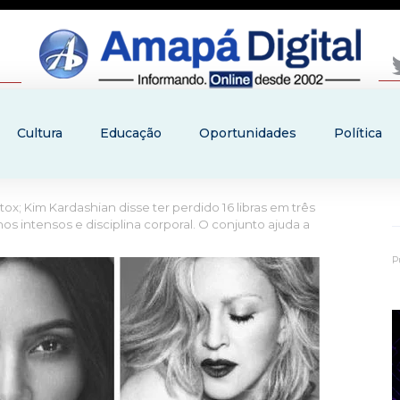
Cultura
Educação
Oportunidades
Política
x; Kim Kardashian disse ter perdido 16 libras em três
s intensos e disciplina corporal. O conjunto ajuda a
P