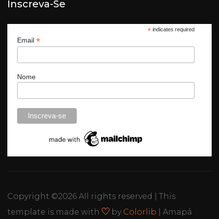
Inscreva-Se
*
indicates required
*
Email
Nome
Copyright ©
2026 All rights reserved | This
template is made with
by
Colorlib
| Amapá