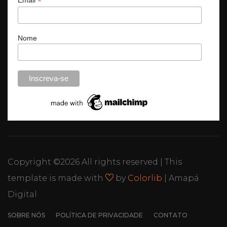
*
Email
Nome
Copyright ©
2026 All rights reserved | This
template is made with
by
Colorlib
| Amapá
Digital
SOBRE NÓS
POLÍTICA DE PRIVACIDADE
CONTATO