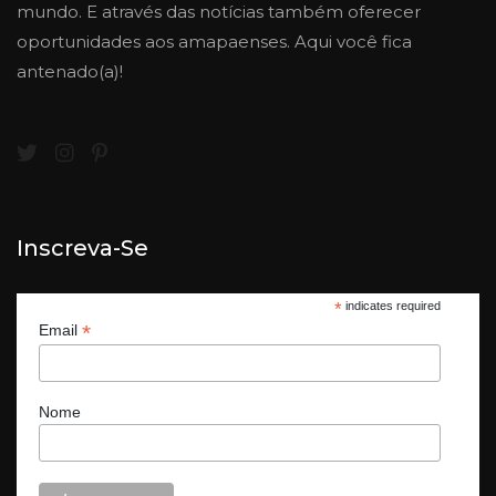
mundo. E através das notícias também oferecer
oportunidades aos amapaenses. Aqui você fica
antenado(a)!
Inscreva-Se
*
indicates required
*
Email
Nome