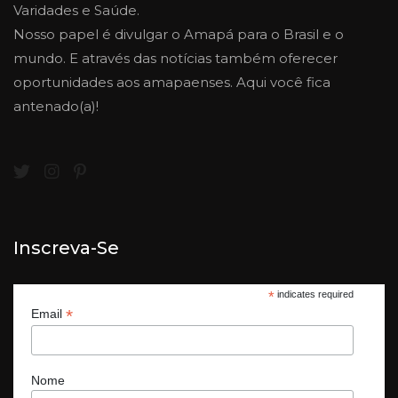
Varidades e Saúde.
Nosso papel é divulgar o Amapá para o Brasil e o
mundo. E através das notícias também oferecer
oportunidades aos amapaenses. Aqui você fica
antenado(a)!
Inscreva-Se
*
indicates required
*
Email
Nome