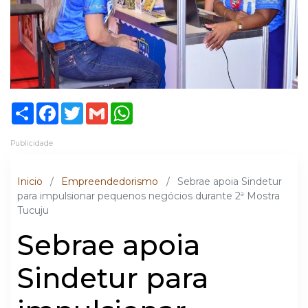
Share
Facebook
Twitter
Gmail
WhatsApp
Publicidade
Inicio
/
Empreendedorismo
/
Sebrae apoia Sindetur
para impulsionar pequenos negócios durante 2ª Mostra
Tucuju
Sebrae apoia
Sindetur para