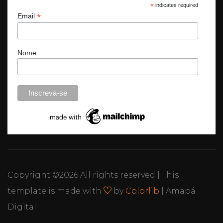
*
indicates required
*
Email
Nome
Copyright ©
2026 All rights reserved | This
template is made with
by
Colorlib
| Amapá
Digital