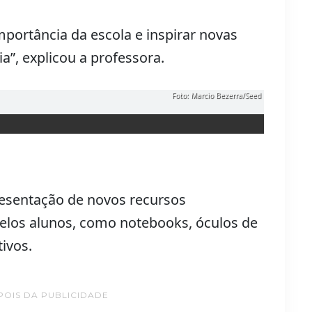
portância da escola e inspirar novas
”, explicou a professora.
Foto: Marcio Bezerra/Seed
resentação de novos recursos
pelos alunos, como notebooks, óculos de
tivos.
POIS DA PUBLICIDADE