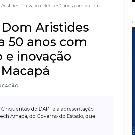
Aristides Piróvano celebra 50 anos com projeto
 Dom Aristides
G
ra 50 anos com
o e inovação
m Macapá
UCAÇÃO
“Cinquentão do DAP” e a apresentação
Tech Amapá, do Governo do Estado, que
.