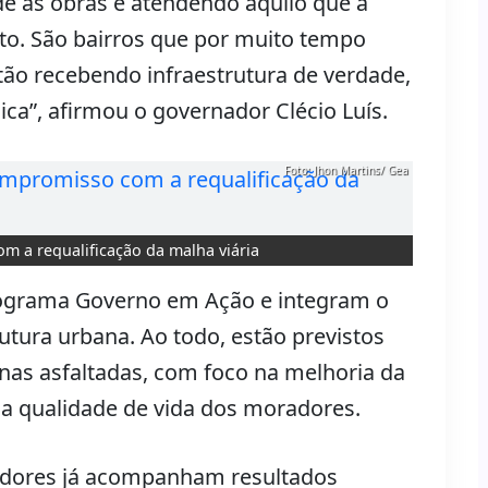
e às obras e atendendo aquilo que a
lto. São bairros que por muito tempo
tão recebendo infraestrutura de verdade,
ca”, afirmou o governador Clécio Luís.
Foto: Jhon Martins/ Gea
 a requalificação da malha viária
rograma Governo em Ação e integram o
utura urbana. Ao todo, estão previstos
nas asfaltadas, com foco na melhoria da
da qualidade de vida dos moradores.
adores já acompanham resultados