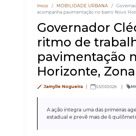
Inicio
/
MOBILIDADE URBANA
/
Governad
acompanha pavimentação no bairro Novo Horiz
Governador Clé
ritmo de traba
pavimentação n
Horizonte, Zona
Jamylle Nogueira
M
03/01/2026
A ação integra uma das primeiras ag
estadual e prevê mais de 6 quilômet