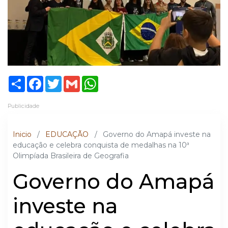
Share
Facebook
Twitter
Gmail
WhatsApp
Publicidade
Inicio
/
EDUCAÇÃO
/
Governo do Amapá investe na
educação e celebra conquista de medalhas na 10ª
Olimpíada Brasileira de Geografia
Governo do Amapá
investe na