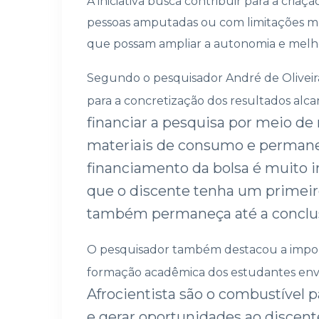
A iniciativa busca contribuir para a criaçã
pessoas amputadas ou com limitações mot
que possam ampliar a autonomia e melho
Segundo o pesquisador André de Oliveira
para a concretização dos resultados alc
financiar a pesquisa por meio de 
materiais de consumo e permanen
financiamento da bolsa é muito 
que o discente tenha um primei
também permaneça até a conclusã
O pesquisador também destacou a import
formação acadêmica dos estudantes env
Afrocientista são o combustível p
e gerar oportunidades ao discent