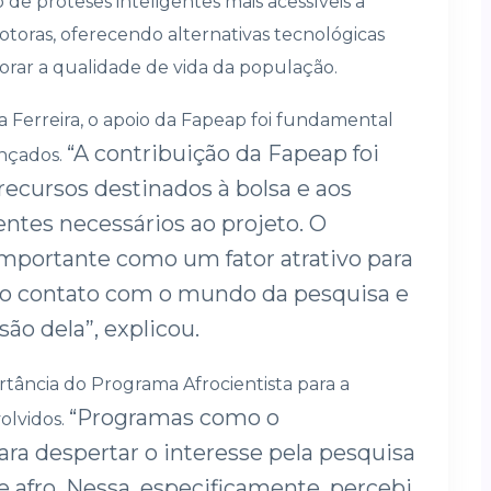
o de próteses inteligentes mais acessíveis a
oras, oferecendo alternativas tecnológicas
rar a qualidade de vida da população.
 Ferreira, o apoio da Fapeap foi fundamental
“A contribuição da Fapeap foi
ançados.
recursos destinados à bolsa e aos
tes necessários ao projeto. O
importante como um fator atrativo para
ro contato com o mundo da pesquisa e
o dela”, explicou.
ância do Programa Afrocientista para a
“Programas como o
olvidos.
ara despertar o interesse pela pesquisa
e afro. Nessa, especificamente, percebi