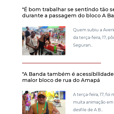
"É bom trabalhar se sentindo tão s
durante a passagem do bloco A B
Quem subiu a Avenid
da terça-feira, 17, p
Seguran...
"A Banda também é acessibilidade",
maior bloco de rua do Amapá
A terça-feira, 17, fo
muita animação em 
desfile de A B...