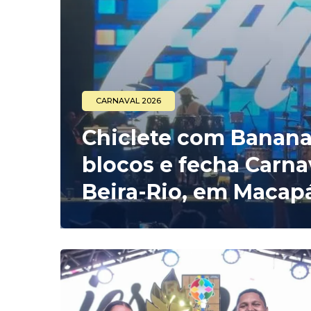
CARNAVAL 2026
Chiclete com Banana 
blocos e fecha Carn
Beira-Rio, em Macap