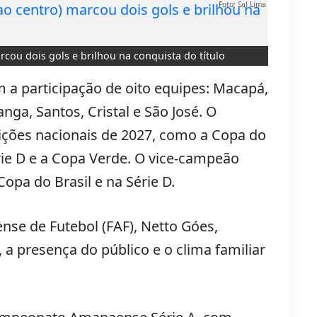
Foto: Sal Lima
rcou dois gols e brilhou na conquista do título
a participação de oito equipes: Macapá,
nga, Santos, Cristal e São José. O
ões nacionais de 2027, como a Copa do
rie D e a Copa Verde. O vice-campeão
pa do Brasil e na Série D.
se de Futebol (FAF), Netto Góes,
a presença do público e o clima familiar