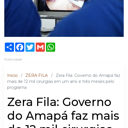
Share
Facebook
Twitter
Gmail
WhatsApp
Publicidade
Inicio
/
ZERA FILA
/
Zera Fila: Governo do Amapá faz
mais de 12 mil cirurgias em um ano e três meses pelo
programa
Zera Fila: Governo
do Amapá faz mais