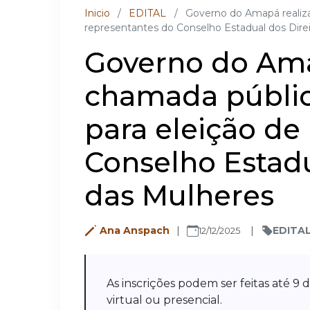
Inicio
/
EDITAL
/
Governo do Amapá realiza
representantes do Conselho Estadual dos Dire
Governo do Ama
chamada públic
para eleição de
Conselho Estadu
das Mulheres
Ana Anspach
EDITA
12/12/2025
As inscrições podem ser feitas até 9 
virtual ou presencial.