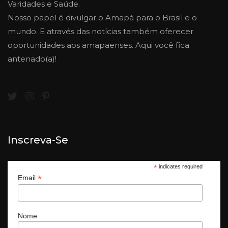
Varidades e Saúde.
Nosso papel é divulgar o Amapá para o Brasil e o
mundo. E através das notícias também oferecer
oportunidades aos amapaenses. Aqui você fica
antenado(a)!
Inscreva-Se
*
indicates required
*
Email
Nome