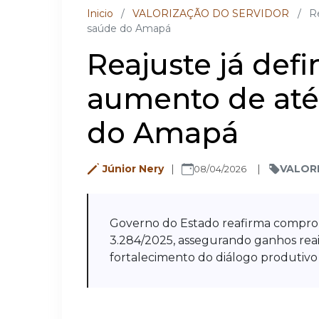
Inicio
/
VALORIZAÇÃO DO SERVIDOR
/
R
saúde do Amapá
Reajuste já def
aumento de até
do Amapá
Júnior Nery
VALOR
08/04/2026
Governo do Estado reafirma compro
3.284/2025, assegurando ganhos reais
fortalecimento do diálogo produtiv