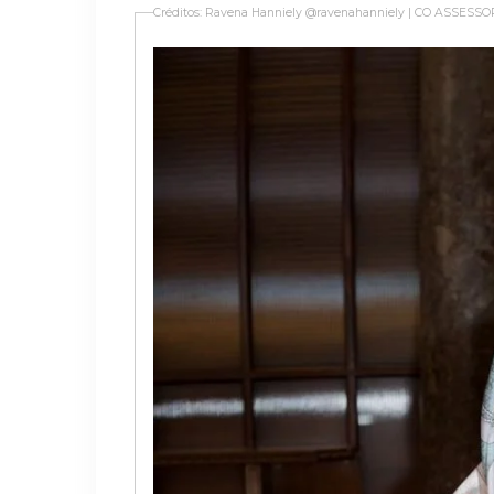
Créditos: Ravena Hanniely @ravenahanniely | CO ASSESSO