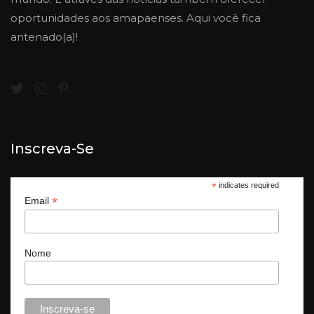
oportunidades aos amapaenses. Aqui você fica
antenado(a)!
Inscreva-Se
*
indicates required
*
Email
Nome