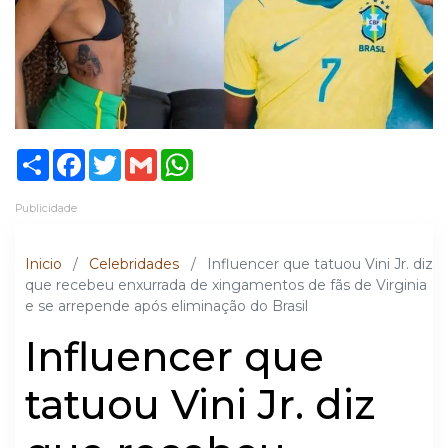
Share
Facebook
Twitter
Gmail
WhatsApp
Publicidade
Inicio
/
Celebridades
/
Influencer que tatuou Vini Jr. diz
que recebeu enxurrada de xingamentos de fãs de Virginia
e se arrepende após eliminação do Brasil
Influencer que
tatuou Vini Jr. diz