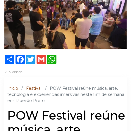
Share
Facebook
Twitter
Gmail
WhatsApp
Publicidade
Inicio
/
Festival
/
POW Festival reúne música, arte,
tecnologia e experiências imersivas neste fim de semana
em Ribeirão Preto
POW Festival reúne
música, arte,