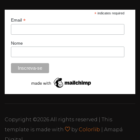
*
indicates required
*
Email
Nome
Copyright ©
2026 All rights reserved | This
template is made with
by
Colorlib
| Amapá
Digital