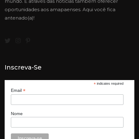
mundo. E através das notícias também oferecer
oportunidades aos amapaenses. Aqui você fica
antenado(a)!
Inscreva-Se
*
indicates required
*
Email
Nome