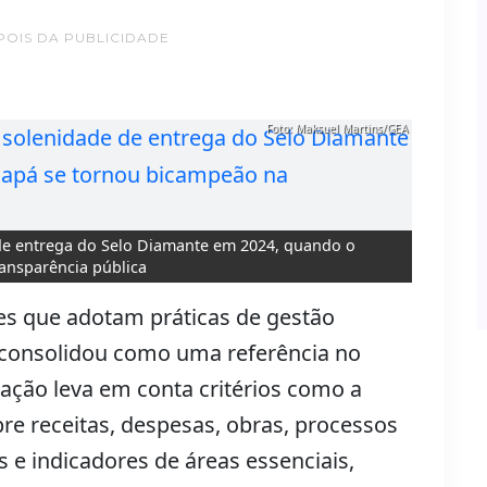
POIS DA PUBLICIDADE
Foto: Maksuel Martins/GEA
 de entrega do Selo Diamante em 2024, quando o
ansparência pública
ões que adotam práticas de gestão
se consolidou como uma referência no
ação leva em conta critérios como a
re receitas, despesas, obras, processos
 e indicadores de áreas essenciais,