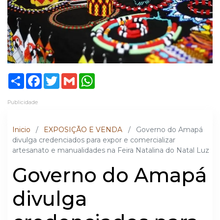
Share
Facebook
Twitter
Gmail
WhatsApp
Publicidade
Inicio
/
EXPOSIÇÃO E VENDA
/
Governo do Amapá
divulga credenciados para expor e comercializar
artesanato e manualidades na Feira Natalina do Natal Luz
Governo do Amapá
divulga