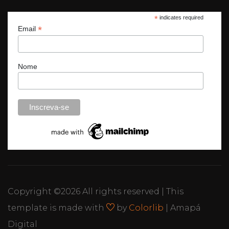
*
indicates required
*
Email
Nome
Copyright ©
2026 All rights reserved | This
template is made with
by
Colorlib
| Amapá
Digital